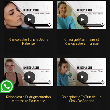
Rhinoplastie Tunisie Jeune
Chirurgie Mammaire Et
Patiente
Rhinoplastie En Tunisie
Rhinoplastie Et Augmentation
Rhinoplastie En Tunisie : Le
Mammaire Pour Marie
Choix De Sabrina