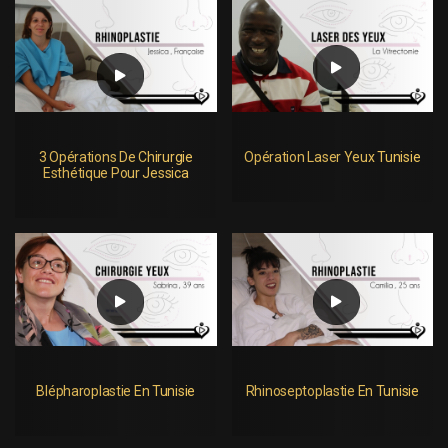
3 Opérations De Chirurgie
Opération Laser Yeux Tunisie
Esthétique Pour Jessica
Blépharoplastie En Tunisie
Rhinoseptoplastie En Tunisie