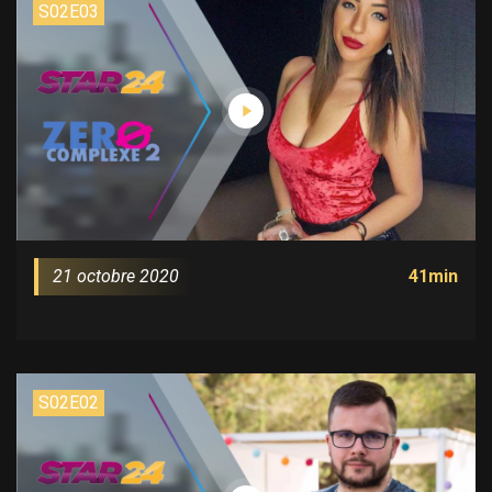
S02E03
21 octobre 2020
41min
S02E02