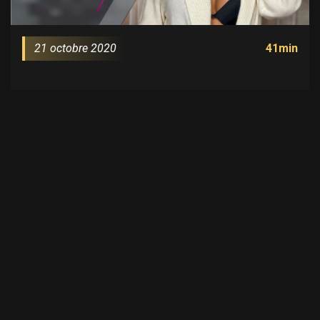
21 octobre 2020
41min
A propos
Medespoir TV, c’est la chaine des vidéos
témoignages des patients et des stars de TV
réalité qui ont choisi Medespoir pour faire une
chirurgie esthétique en Tunisie. Melanight, Sarah
Fraisou, Jazz ou encore Liliy ont fait confiance à la
chirurgie en Tunisie et toutes les stars de la télé