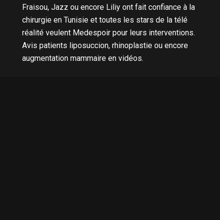
Fraisou, Jazz ou encore Liliy ont fait confiance à la
chirurgie en Tunisie et toutes les stars de la télé
réalité veulent Medespoir pour leurs interventions.
Avis patients liposuccion, rhinoplastie ou encore
augmentation mammaire en vidéos.
Nous contacter
0033 01 84 800 400
0041 22 562 42 62
0032 28 91 74 97
001 581 78154 96
+33 6 35 23 57 12