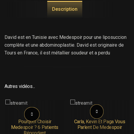
Description
David est en Tunisie avec Medespoir pour une liposuccion
complète et une abdominoplastie. David est originaire de
Tours en France, il est métallier soudeur et a perdu
beaucoup de kilos. Suite à quoi il a conservé de la graisse
dominante et a vu la peau de son ventre se relâcher un peu.
David veut aussi profiter de lexpertise de Medespoir quil
connait via des reportages TV pour traiter son problème de
Autres vidéos...
seins apparentes par une gynécomastie. Détail des
opérations, traçage des zones avec le docteur Abidi,
consultation post opératoire, découvrez comment
Medespoir prend soin de David.
Pourquoi Choisir
Carla, Kevin Et Paga Vous
Medespoir ? 6 Patients
Parlent De Medespoir
Répondent