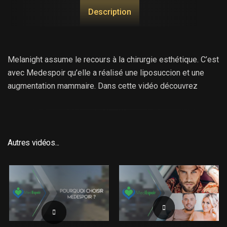
Description
Melanight assume le recours à la chirurgie esthétique. C’est
avec Medespoir qu’elle a réalisé une liposuccion et une
augmentation mammaire. Dans cette vidéo découvrez
pourquoi Melanight a décidé dé recourir à la chirurgie
plastique. Pourquoi elle a choisit Medespoir. Découvrez sa
consultation pré opératoire avec essais externes de
prothèses mammaires devant son chirurgien esthétique, le
Autres vidéos...
docteur Mellouli. Retrouvez la à l’issue des opérations pour
un premier ressenti post opératoire. Melanight malgré un
petit inconfort est souriante et déjà très satisfaite.