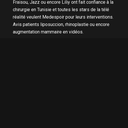
Fraisou, Jazz ou encore Liliy ont fait confiance à la
chirurgie en Tunisie et toutes les stars de la télé
réalité veulent Medespoir pour leurs interventions.
Avis patients liposuccion, rhinoplastie ou encore
augmentation mammaire en vidéos.
Nous contacter
0033 01 84 800 400
0041 22 562 42 62
0032 28 91 74 97
001 581 78154 96
+33 6 35 23 57 12