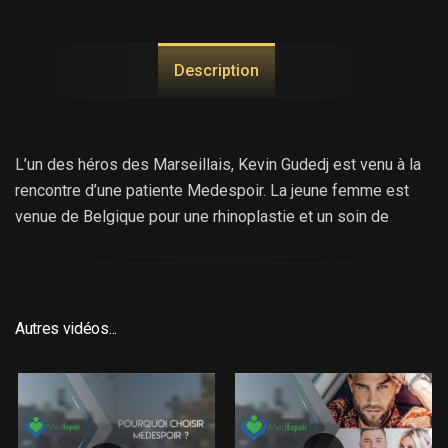
Description
L’un des héros des Marseillais, Kevin Gudedj est venu à la
rencontre d’une patiente Medespoir. La jeune femme est
venue de Belgique pour une rhinoplastie et un soin de
blanchiment dentaire. Très satisfaite par ces deux
opérations beaucoup moins chères qu’en Belgique, elle va
donner à Kévin l’envie de faire lui aussi un blanchiment
dentaire. C’est au cabinet de la dentiste Medespoir que le
Autres vidéos...
jeune homme qui est aussi restaurateur va faire un
blanchiment par photo activation.