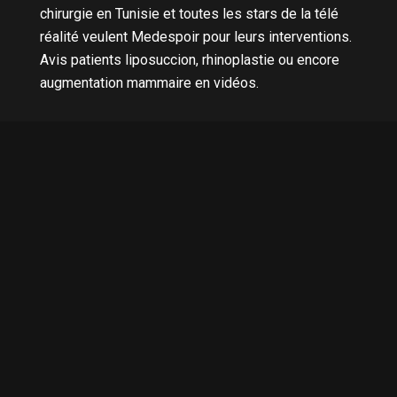
chirurgie en Tunisie et toutes les stars de la télé
réalité veulent Medespoir pour leurs interventions.
Avis patients liposuccion, rhinoplastie ou encore
augmentation mammaire en vidéos.
Nous contacter
0033 01 84 800 400
0041 22 562 42 62
0032 28 91 74 97
001 581 78154 96
+33 6 35 23 57 12