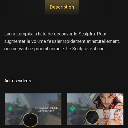
Description
Laura Lempika a hâte de découvrir le Sculptra. Pour
augmenter le volume fessier rapidement et naturellement,
rien ne vaut ce produit miracle. Le Sculptra est une
exclusivité Medespoir, cest un produit qui donne du volume
aux fesses et qui stmule le collagène. Alternative à la pose
de prothèses ou à linjection de graisse, linjection de
Sculptra est spectaculaire, cest le secret des fesses de
Autres vidéos...
Kim Kardashian. Ecoutez notre médecin esthétique en
parler à Laura Lempika. La célèbre candidate de Secret
Story 11 est accompagnée par son amoureux Alain et par
leur hôte Medespoir, Aicha. Découvrez tout ce quil faut
savoir sur laugmentation fesses sans chirurgie au Sculptra
et le témoignage de Laura après sa séance.